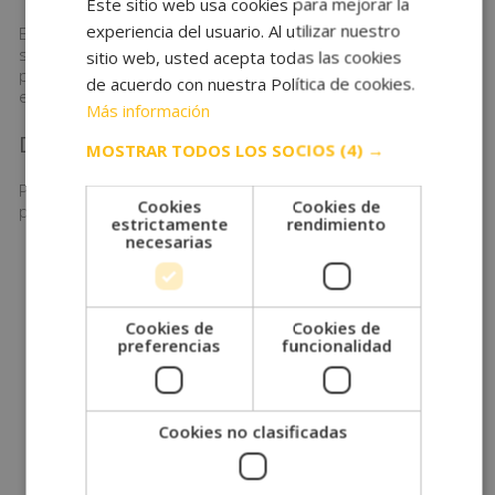
Este sitio web usa cookies para mejorar la
experiencia del usuario. Al utilizar nuestro
En el momento de la prueba, el paciente deberá indicar al
sanitario si está realizando algún tratamiento o si ha
sitio web, usted acepta todas las cookies
padecido alguna infección o enfermedad días previos al
de acuerdo con nuestra Política de cookies.
examen.
Más información
Durante
MOSTRAR TODOS LOS SOCIOS
(4) →
Para sacar una muestra de sangre correctamente, el
Cookies
Cookies de
paciente:
estrictamente
rendimiento
necesarias
Está sentado o recostado sobre una camilla (en
caso de marearse).
Extiende uno de sus brazos y lo mantendrá inmóvil
durante el proceso.
Cookies de
Cookies de
El profesional localiza una vena de la cara anterior
preferencias
funcionalidad
del brazo y a la altura de la flexión del codo para su
punción.
A continuación, coloca una goma elástica
(torniquete) por encima del punto de punción para
Cookies no clasificadas
favorecer el llenado de la vena.
Desinfecta la zona de punción con un algodón o una
gasa estéril empapada de alcohol.