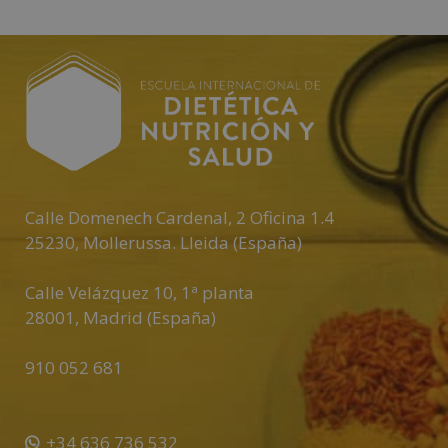
l
t
e
r
n
a
t
i
Calle Domenech Cardenal, 2 Oficina 1.4
v
25230
,
Mollerussa
.
Lleida (España)
e
:
Calle Velázquez 10, 1ª planta
28001
,
Madrid (España)
910 052 681
+34 636 736 532