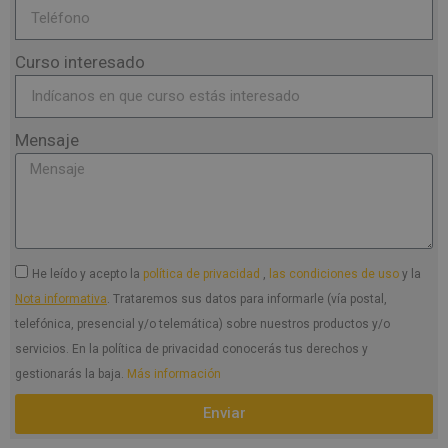
Curso interesado
Mensaje
He leído y acepto la
política de privacidad
,
las condiciones de uso
y la
Nota informativa
. Trataremos sus datos para informarle (vía postal,
telefónica, presencial y/o telemática) sobre nuestros productos y/o
servicios. En la política de privacidad conocerás tus derechos y
gestionarás la baja.
Más información
Enviar
A