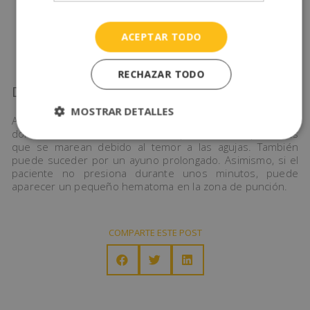
Para extraer un poco de sangre, el sanitario utiliza
una palomilla para rellenar los tubos de muestra.
Al terminar, pone un apósito estéril sobre la zona
ACEPTAR TODO
punzada y el paciente tiene que presionar durante
unos minutos para que no haya sangrado.
RECHAZAR TODO
Después
MOSTRAR DETALLES
Al ser agujas de calibre pequeño, la punción no resulta
dolorosa. Aun así, existen casos puntuales de pacientes
que se marean debido al temor a las agujas. También
puede suceder por un ayuno prolongado. Asimismo, si el
paciente no presiona durante unos minutos, puede
aparecer un pequeño hematoma en la zona de punción.
COMPARTE ESTE POST