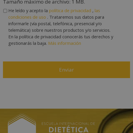
Tamaño máximo de archivo: 1 MB.
He leído y acepto la
política de privacidad
,
las
condiciones de uso
. Trataremos sus datos para
informarle (vía postal, telefónica, presencial y/o
telemática) sobre nuestros productos y/o servicios.
En la política de privacidad conocerás tus derechos y
gestionarás la baja.
Más información
A
l
t
e
r
n