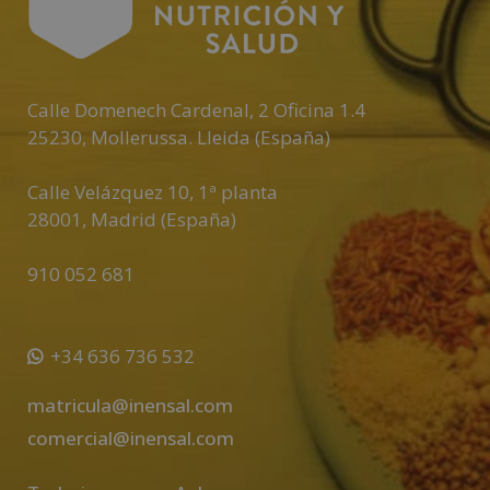
a
t
i
v
Calle Domenech Cardenal, 2 Oficina 1.4
e
25230
,
Mollerussa
.
Lleida (España)
:
Calle Velázquez 10, 1ª planta
28001
,
Madrid (España)
910 052 681
+34 636 736 532
matricula@inensal.com
comercial@inensal.com