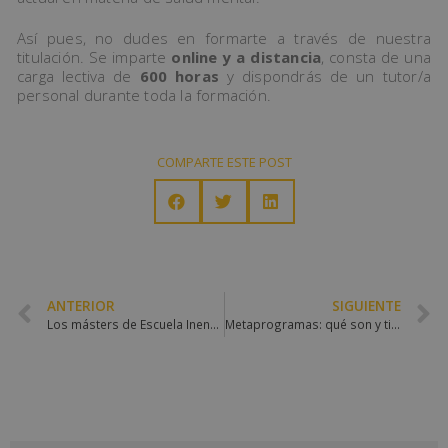
Así pues, no dudes en formarte a través de nuestra
titulación. Se imparte
online y a distancia
, consta de una
carga lectiva de
600 horas
y dispondrás de un tutor/a
personal durante toda la formación.
COMPARTE ESTE POST
ANTERIOR
SIGUIENTE
Los másters de Escuela Inensal en el TOP 10 del Ranking Másters en Salud de Financial Magazine
Metaprogramas: qué son y tipos