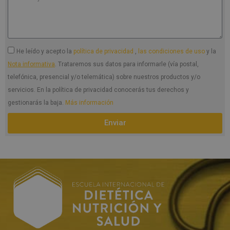
He leído y acepto la
política de privacidad
,
las condiciones de uso
y la
Nota informativa
. Trataremos sus datos para informarle (vía postal,
telefónica, presencial y/o telemática) sobre nuestros productos y/o
servicios. En la política de privacidad conocerás tus derechos y
gestionarás la baja.
Más información
Enviar
A
l
t
e
r
n
a
t