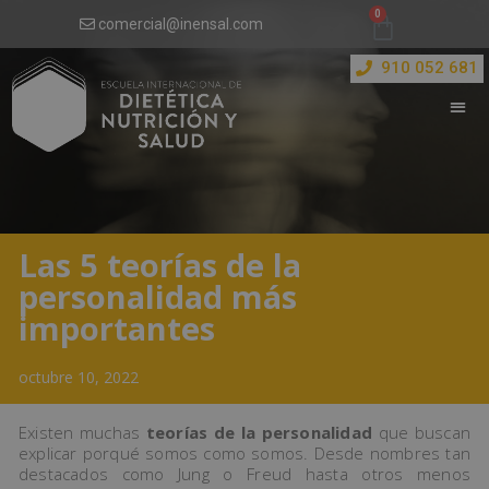
comercial@inensal.com
910 052 681
Las 5 teorías de la
personalidad más
importantes
octubre 10, 2022
Existen muchas
teorías de la personalidad
que buscan
explicar porqué somos como somos. Desde nombres tan
destacados como Jung o Freud hasta otros menos