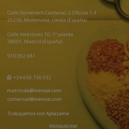
i
Calle Domenech Cardenal, 2 Oficina 1.4
v
25230
,
Mollerussa
.
Lleida (España)
e
:
Calle Velázquez 10, 1ª planta
28001
,
Madrid (España)
910 052 681
+34 636 736 532
matricula@inensal.com
comercial@inensal.com
Trabajamos con Aplazame
Información legal