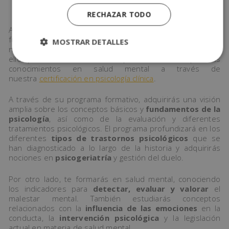
RECHAZAR TODO
Aprender
cómo funciona nuestra mente
es
fundamental para entender los procesos que realiza
MOSTRAR DETALLES
nuestro cerebro y cómo afectan a nivel psicológico. Es por
ello que en Inensal tienes la oportunidad de ampliar tus
conocimientos en salud mental a través de
nuestra
certificación en psicología clínica
.
A través de su programa formativo, adquirirás una visión
amplia sobre los conceptos básicos y
fundamentos de la
psicología
, así como de la evaluación y diferentes
tratamientos psicológicos. El programa profundizará en los
diferentes
tipos de trastornos psicológicos
que se
han diagnosticado a lo largo de la historia y adquirirás
nociones en
psicogeriatría
y gestión del duelo.
Por otro lado, te formarás en salud mental, conociendo
los indicadores para
detectar, evaluar y valorar
el
malestar mental. También estudiarás conceptos
relacionados con la
influencia de las emociones
en la
conducta, la
intervención psicológica
y la legislación
actual en materia de salud mental.