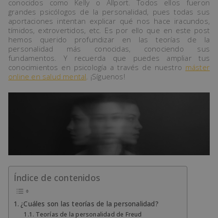
conocidos como Kelly o Allport. Todos ellos fueron
grandes psicólogos de la personalidad, pues todas sus
aportaciones intentan explicar qué nos hace iracundos,
tímidos, extrovertidos, etc. Es por ello que en este post
hemos querido profundizar en las teorías de la
personalidad más conocidas, conociendo sus
fundamentos. Y recuerda que puedes ampliar tus
conocimientos en psicología a través de nuestro
máster
online en salud mental
. ¡Síguenos!
Índice de contenidos
¿Cuáles son las teorías de la personalidad?
Teorías de la personalidad de Freud