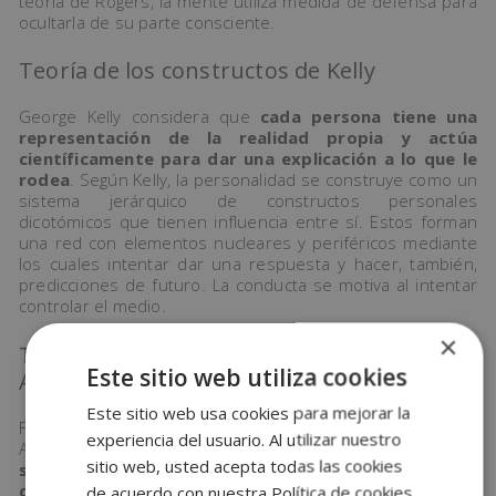
teoría de Rogers, la mente utiliza medida de defensa para
ocultarla de su parte consciente.
Teoría de los constructos de Kelly
George Kelly considera que
cada persona tiene una
representación de la realidad propia y actúa
científicamente para dar una explicación a lo que le
rodea
. Según Kelly, la personalidad se construye como un
sistema jerárquico de constructos personales
dicotómicos que tienen influencia entre sí. Estos forman
una red con elementos nucleares y periféricos mediante
los cuales intentar dar una respuesta y hacer, también,
predicciones de futuro. La conducta se motiva al intentar
controlar el medio.
×
Teoría de la personalidad ideográfica de
Este sitio web utiliza cookies
Allport
Este sitio web usa cookies para mejorar la
Finalmente, encontramos la teoría propuesta por Gordon
experiencia del usuario. Al utilizar nuestro
Allport. Considera que cada individuo es único y que
sitio web, usted acepta todas las cookies
somos entes activos enfocados hacia el
cumplimiento de metas
. Allport afirma que todos
de acuerdo con nuestra Política de cookies.