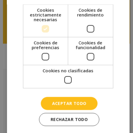
Cookies
Cookies de
estrictamente
rendimiento
necesarias
Descargar temario
Cookies de
Cookies de
preferencias
funcionalidad
Valoraciones (0)
Cookies no clasificadas
Valoraciones
No hay valoraciones aún.
Sé el primero en valorar “Máster en Dirección de Salas de
ACEPTAR TODO
Entrenamiento Polivalente + Máster en Nutrición Deportiva y
Coach Nutricional”
Tu puntuación
*
RECHAZAR TODO
Tu valoración
*