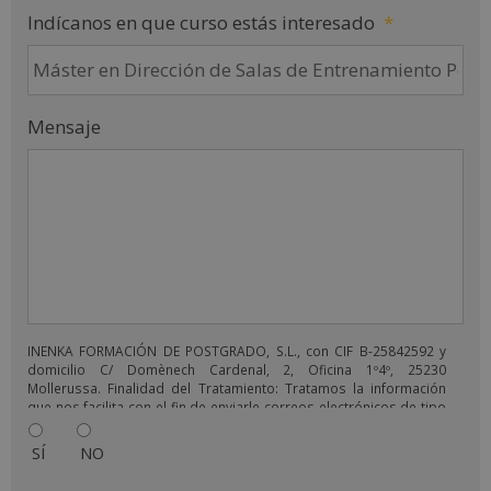
Indícanos en que curso estás interesado
*
Mensaje
INENKA FORMACIÓN DE POSTGRADO, S.L., con CIF B-25842592 y
domicilio C/ Domènech Cardenal, 2, Oficina 1º4º, 25230
Mollerussa. Finalidad del Tratamiento: Tratamos la información
que nos facilita con el fin de enviarle correos electrónicos de tipo
comercial relacionado con los productos ofrecidos y otros tipo
de productos que fueran de su interés. Legitimación del
SÍ
NO
tratamiento: Consentimiento del interesado. Derechos: Puede
ejercitar sus derechos identificándose suficientemente,