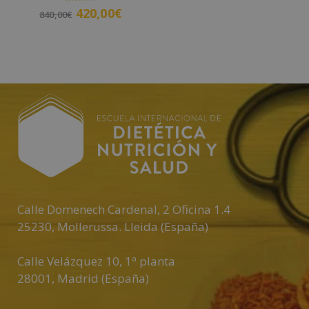
Añadir al carrito
Valorado
420,00
€
840,00
€
con
4.00
de 5
Añadir al carrito
Calle Domenech Cardenal, 2 Oficina 1.4
25230
,
Mollerussa
.
Lleida (España)
Calle Velázquez 10, 1ª planta
28001
,
Madrid (España)