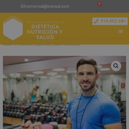
comercial@inensal.com
910 052 681
Inicio
/
Deporte
/ Máster en Dirección de Salas de Entrenamiento Polivalente +
Máster en Nutrición Deportiva y Coach Nutricional