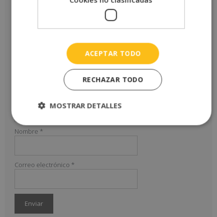
pasa el examen bien. Mi opinión es muy positiva y
recomendaría este master o escuela a amigos y
familiares y seguramente repetiré otra formación.
Añade una valoración
ACEPTAR TODO
Tu puntuación
*
RECHAZAR TODO
Tu valoración
*
MOSTRAR DETALLES
Nombre
*
Correo electrónico
*