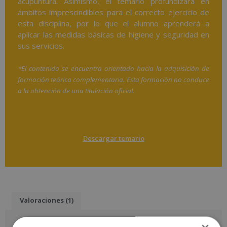
acupuntura. Asimismo, el temario profundizará en
ámbitos imprescindibles para el correcto ejercicio de
esta disciplina, por lo que el alumno aprenderá a
aplicar las medidas básicas de higiene y seguridad en
sus servicios.
*El contenido se encuentra orientado hacia la adquisición de
formación teórica complementaria. Esta formación no conduce
a la obtención de una titulación oficial.
Descargar temario
Valoraciones (1)
1 valoración en
Máster en Acupuntura