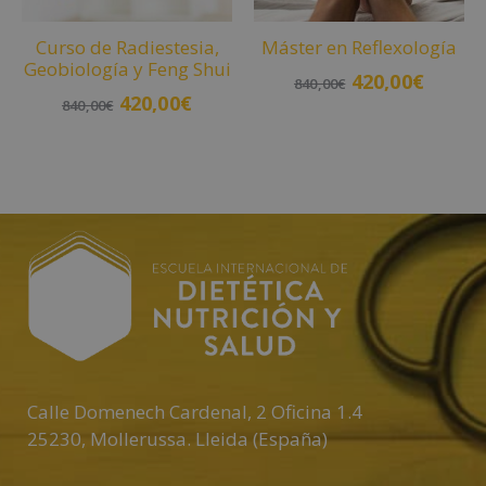
Curso de Radiestesia,
Máster en Reflexología
Geobiología y Feng Shui
420,00
€
840,00
€
420,00
€
840,00
€
Añadir al carrito
Añadir al carrito
Calle Domenech Cardenal, 2 Oficina 1.4
25230
,
Mollerussa
.
Lleida (España)