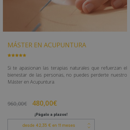
MÁSTER EN ACUPUNTURA
Valorado
1
con
5.00
de
5 en base
Si te apasionan las terapias naturales que refuerzan el
a
valoración
de un
bienestar de las personas, no puedes perderte nuestro
cliente
Máster en Acupuntura.
480,00
€
960,00
€