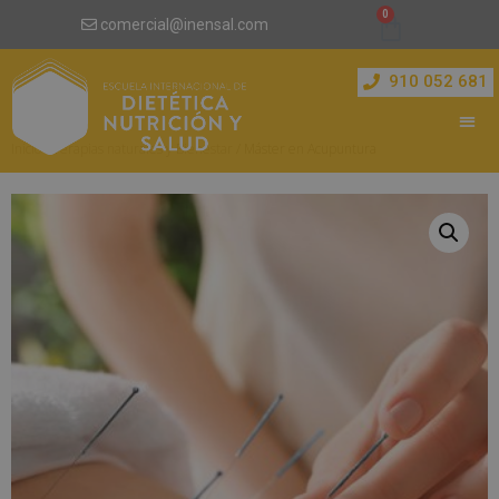
comercial@inensal.com
910 052 681
Inicio
/
Terapias naturales y Bienestar
/ Máster en Acupuntura