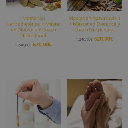
i
v
Máster en
Máster en Naturopatía
e
Herbodietética + Máster
+ Máster en Dietética y
:
en Dietética Y Coach
Coach Nutricional
Nutricional
620,00
€
1.240,00
€
620,00
€
1.240,00
€
Añadir al carrito
Añadir al carrito