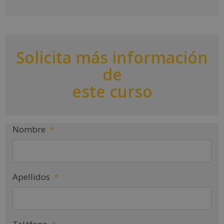
A
l
t
e
r
Solicita más información
n
a
de
t
i
este curso
v
e
:
Nombre
*
Apellidos
*