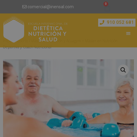
comercial@inensal.com
910 052 681
Inicio
/
Deporte
/ Máster en Natación y Acuagym + Máster en Nutrición
Deportiva y Coach Nutricional