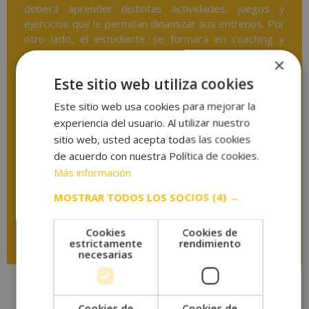
deberá aprender distintas actividades, juegos y
ejercicios que le permitan dinamizar sus entrenos. Por
otro lado, el estudiante se formará en coaching y
nutrición deportivas, dos disciplinas que le permitirán
×
especializarse y asesorar a sus alumnos y clientes
Este sitio web utiliza cookies
para que cumplan sus objetivos y metas en cuanto a
deporte, salud y bienestar.
Este sitio web usa cookies para mejorar la
experiencia del usuario. Al utilizar nuestro
*El contenido se encuentra orientado hacia la adquisición de formación teórica
sitio web, usted acepta todas las cookies
complementaria. Esta formación no conduce a la obtención de una titulación
de acuerdo con nuestra Política de cookies.
oficial.
Más información
MOSTRAR TODOS LOS SOCIOS
(4) →
Descargar temario
Cookies
Cookies de
estrictamente
rendimiento
necesarias
Cookies de
Cookies de