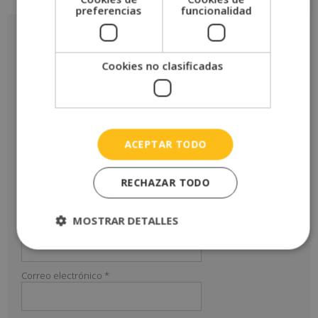
Valoraciones (0)
preferencias
funcionalidad
Valoraciones
No hay valoraciones aún.
Cookies no clasificadas
Sé el primero en valorar “Máster en Natación y Acuagym + Máster
en Nutrición Deportiva y Coach Nutricional”
Tu puntuación
*
ACEPTAR TODO
Tu valoración
*
RECHAZAR TODO
MOSTRAR DETALLES
Nombre
*
Correo electrónico
*