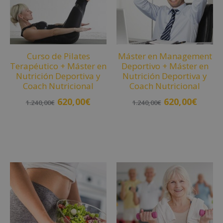
a
t
i
v
Curso de Pilates
Máster en Management
e
Terapéutico + Máster en
Deportivo + Máster en
:
Nutrición Deportiva y
Nutrición Deportiva y
Coach Nutricional
Coach Nutricional
620,00
€
620,00
€
1.240,00
€
1.240,00
€
Añadir al carrito
Añadir al carrito