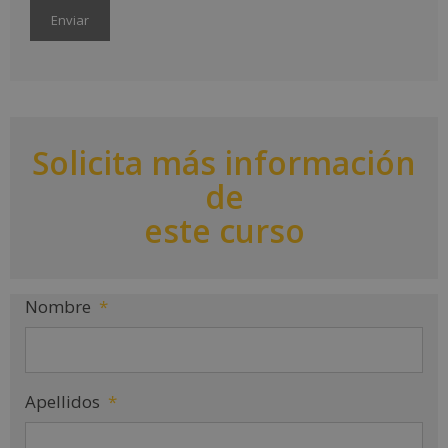
A
l
t
e
r
Solicita más información
n
a
de
t
i
este curso
v
e
:
Nombre
*
Apellidos
*