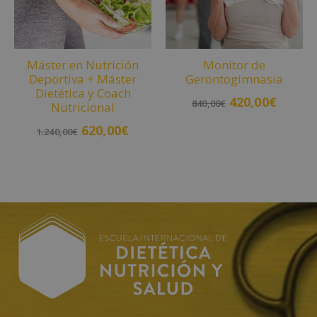
Máster en Nutrición
Monitor de
Deportiva + Máster
Gerontogimnasia
Dietética y Coach
420,00
€
840,00
€
Nutricional
620,00
€
1.240,00
€
Añadir al carrito
Añadir al carrito