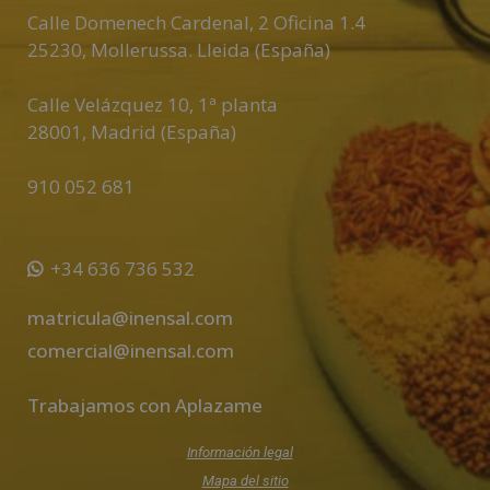
Calle Domenech Cardenal, 2 Oficina 1.4
25230
,
Mollerussa
.
Lleida (España)
Calle Velázquez 10, 1ª planta
28001
,
Madrid (España)
910 052 681
+34 636 736 532
matricula@inensal.com
comercial@inensal.com
Trabajamos con Aplazame
Información legal
Mapa del sitio