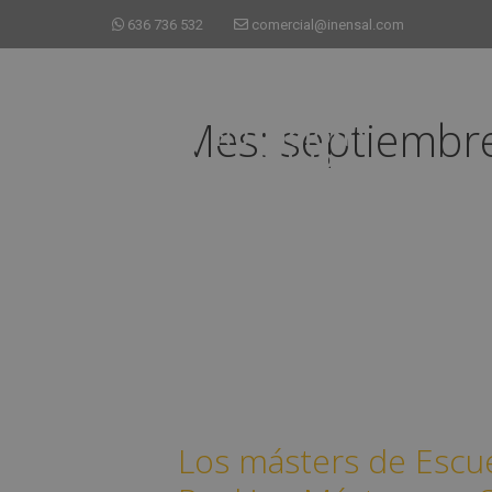
636 736 532
comercial@inensal.com
Mes:
septiembr
Los másters de Escue